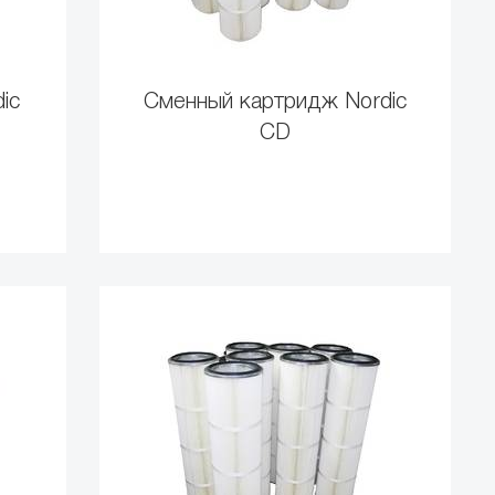
ic
Сменный картридж Nordic
СD