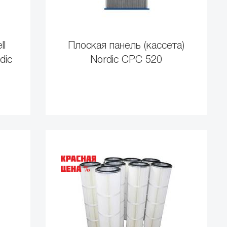
ll
Плоская панель (кассета)
dic
Nordic СРС 520