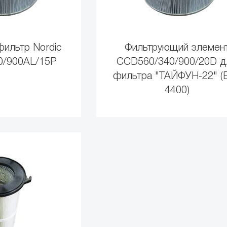
ильтр Nordic
Фильтрующий элемен
0/900AL/15P
CCD560/340/900/20D д
фильтра "ТАЙФУН-22" (
4400)