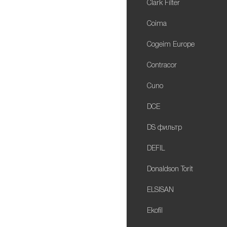
Clark Filter
Coima
Cogeim Europe
Contracor
Cuno
DCE
DS фильтр
DEFIL
Donaldson Torit
ELSISAN
Ekofil