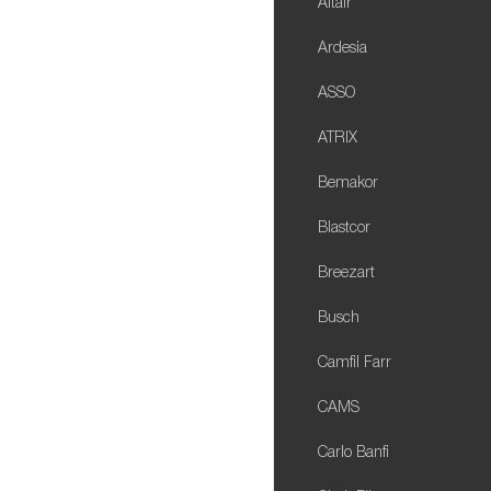
Altair
Ardesia
ASSO
ATRIX
Bemakor
Blastcor
Breezart
Busch
Camfil Farr
CAMS
Carlo Banfi