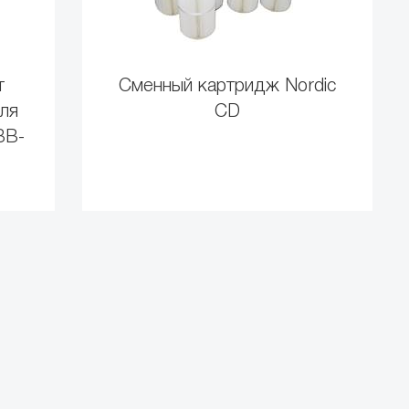
т
Сменный картридж Nordic
ля
СD
BB-