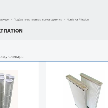
одукция
>
Подбор по импортным производителям
>
Nordic Air Filtration
LTRATION