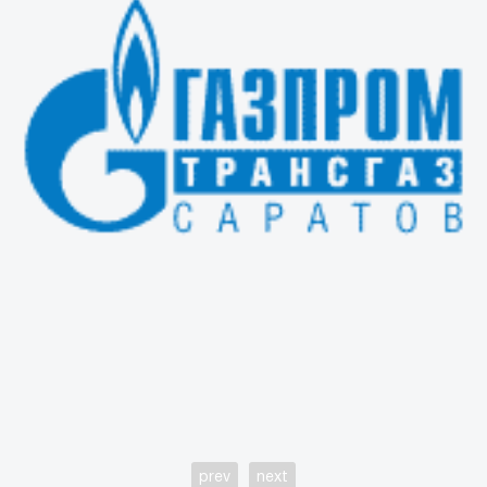
prev
next