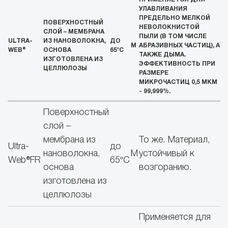
УЛАВЛИВАНИЯ
ПРЕДЕЛЬНО МЕЛКОЙ
ПОВЕРХНОСТНЫЙ
НЕВОЛОКНИСТОЙ
СЛОЙ – МЕМБРАНА
ПЫЛИ (В ТОМ ЧИСЛЕ
ULTRA-
ИЗ НАНОВОЛОКНА,
ДО
М
АБРАЗИВНЫХ ЧАСТИЦ), А
WEB®
ОСНОВА
65ºС
ТАКЖЕ ДЫМА.
ИЗГОТОВЛЕНА ИЗ
ЭФФЕКТИВНОСТЬ ПРИ
ЦЕЛЛЮЛОЗЫ
РАЗМЕРЕ
МИКРОЧАСТИЦ 0,5 МКМ
- 99,999%.
Поверхностный
слой –
мембрана из
То же. Материал,
Ultra-
до
нановолокна,
М
устойчивый к
Web®FR
65ºС
основа
возгоранию.
изготовлена из
целлюлозы
Применяется для