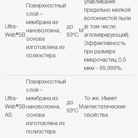
улавливания
Поверхностный
предельно мелкой
слой –
волокнистой пыли
мембрана из
Ultra-
до
(в том числе
нановолокна,
М
Web®SB
93ºС
агломерирующей).
основа
Эффективность
изготовлена из
при размере
полиэстера
микрочастиц 0,5
мкм - 99,999%.
Поверхностный
слой –
Ultra-
мембрана из
То же. Имеет
до
Web®SB
нановолокна,
М
антистатические
93ºС
AS
основа
свойства
изготовлена из
полиэстера