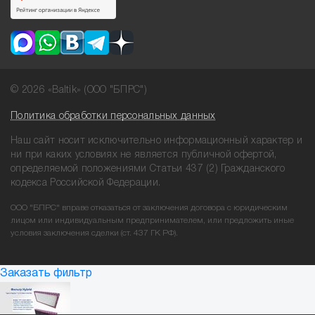
© 2026 «Baltik» (ООО "БПРС")
Политика обработки персональных данных
Наш сайт носит исключительно информационный характер и
ни при
каких условиях не является публичной офертой,
определяемой положениями
Статьи 437 (2) Гражданского
кодекса Российской Федерации.
ООО "БПРС" вправе отказаться от заключения договора с юридическим
лицом или индивидуальным предпринимателем, или предложить иные
условия заключения сделки (ст. 437 ГК РФ).
Заказать фильтр