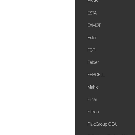
ESAB
ESTA
EXMOT
Extor
FCR
Felder
FERCELL
Mahle
Filcar
Filtron
FläktGroup GEA