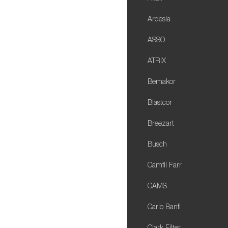
Ardesia
ASSO
ATRIX
Bemakor
Blastcor
Breezart
Busch
Camfil Farr
CAMS
Carlo Banfi