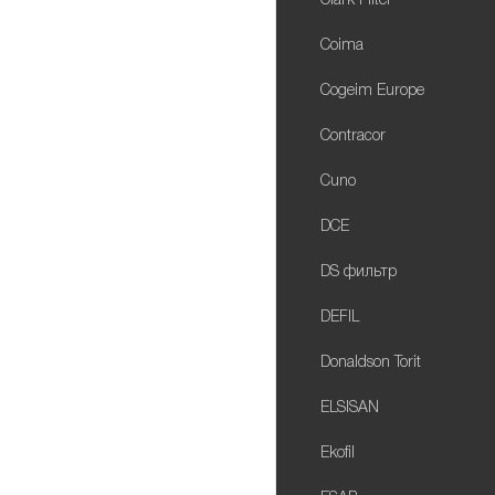
Clark Filter
Coima
Cogeim Europe
Contracor
Cuno
DCE
DS фильтр
DEFIL
Donaldson Torit
ELSISAN
Ekofil