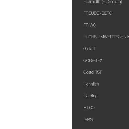
FLSmidth (F.L.Smidth)
FREUDENBERG
FRIWO
FUCHS UMWELTTECHNI
Gietart
GORE-TEX
Gostol TST
Hennlich
Herding
HILCO
IMAS