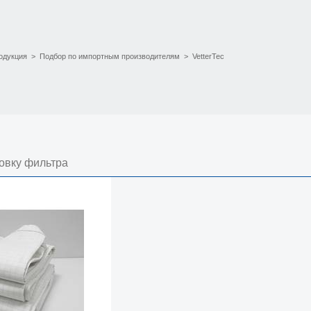
одукция
>
Подбор по импортным производителям
>
VetterTec