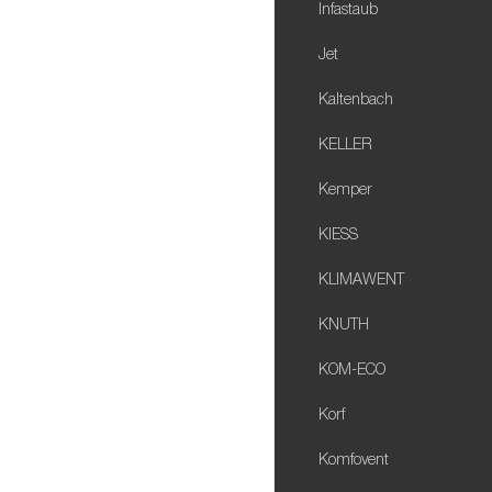
Infastaub
Jet
Kaltenbach
KELLER
Kemper
KIESS
KLIMAWENT
KNUTH
KOM-ECO
Korf
Komfovent