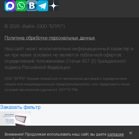
© 2026 «Baltik» (ООО "БПРС")
Политика обработки персональных данных
Наш сайт носит исключительно информационный характер и
ни при
каких условиях не является публичной офертой,
определяемой положениями
Статьи 437 (2) Гражданского
кодекса Российской Федерации.
ООО "БПРС" вправе отказаться от заключения договора с юридическим
лицом или индивидуальным предпринимателем, или предложить иные
условия заключения сделки (ст. 437 ГК РФ).
Заказать фильтр
×
Внимание! Продолжая использовать наш сайт, вы даете
согласие
Новости