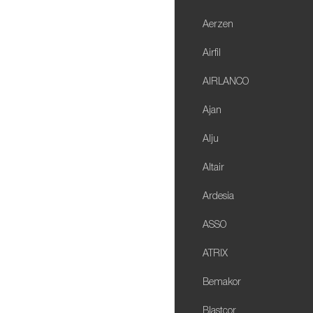
Aerzen
Airfil
AIRLANCO
Ajan
Alju
Altair
Ardesia
ASSO
ATRIX
Bemakor
Blastcor