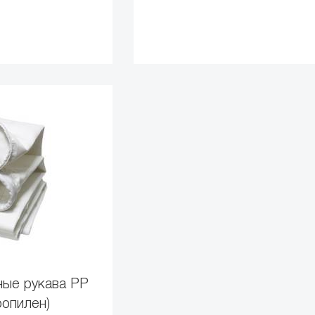
ные рукава PP
ропилен)