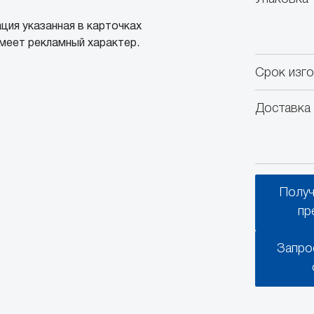
ция указанная в карточках
меет рекламный характер.
Срок изг
Доставка 
Получ
пр
Запро