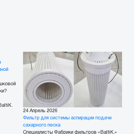
21 
я
При
йной
По 
про
ошковой
цех
ки?
пре
Фаб
altiK.
24 Апрель 2026
Фильтр для системы аспирации подачи
сахарного песка
Специалисты Фабрики фильтров «BaltiK.»