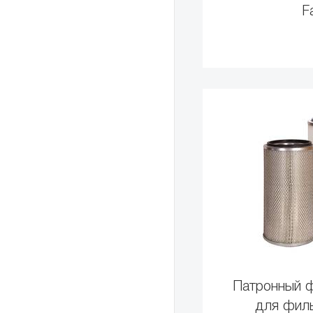
F
Патронный 
для фил