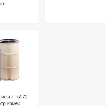
arr
фильтр 15972
ьтр-камер