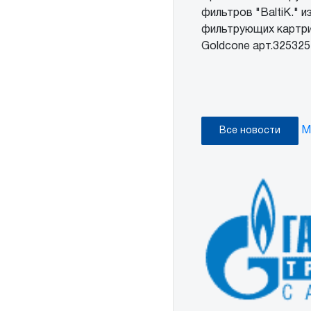
фильтров "BaltiK." и
фильтрующих картри
Goldcone арт.32532
М
Все новости