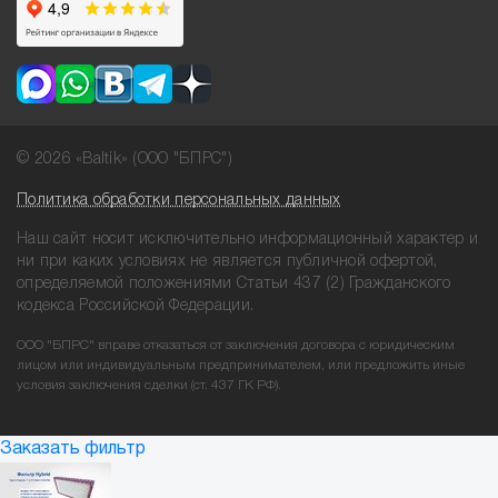
© 2026 «Baltik» (ООО "БПРС")
Политика обработки персональных данных
Наш сайт носит исключительно информационный характер и
ни при
каких условиях не является публичной офертой,
определяемой положениями
Статьи 437 (2) Гражданского
кодекса Российской Федерации.
ООО "БПРС" вправе отказаться от заключения договора с юридическим
лицом или индивидуальным предпринимателем, или предложить иные
условия заключения сделки (ст. 437 ГК РФ).
Заказать фильтр