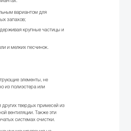
риантах:
льным вариантом для
ых запахов;
адерживая крупные частицы и
ли и мелких песчинок.
трующие элементы, не
но из полиэстера или
и других твердых примесей из
ой вентиляции. Также эти
нчатых системах очистки.