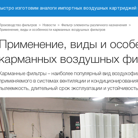
быстро изготовим аналоги импортных воздушных картриджей 
Производство фильтров
>
Новости
>
Фильтр-элементы различного назначения
>
Применение, виды и особенности карманных воздушных фильтров
Применение, виды и особ
карманных воздушных фи
Карманные фильтры – наиболее популярный вид воздухофи
применяемого в системах вентиляции и кондиционирования
пылеемкость, длительный срок эксплуатации и устойчивость