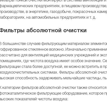
Фильтры тонкой очистки монтируют в системы вентиляции 
фармацевтических предприятиях, в пищевом производстве,
производстве, в энергетике, газодобыче, покрасочных кам
лабораториях, на автомобильных предприятиях и т. д.
Фильтры абсолютной очистки
В большинстве случаев фильтрующим материалом элементов
гофрированное стеклянное волокно. Изначально применени
рассчитано для вентиляций медицинских учреждений и экс
помещениях, где чистота воздуха имеет особое значение. С
фильтрации стала более доступной, ее можно встретить в 
воздухоочистительных системах. Фильтры абсолютной очис
высокая способность задерживать мельчайшие частицы, пы
К категории фильтров абсолютной очистки также относится
фотокаталитическое фильтрующее оборудование, которое п
высоких показателей чистоты воздуха: