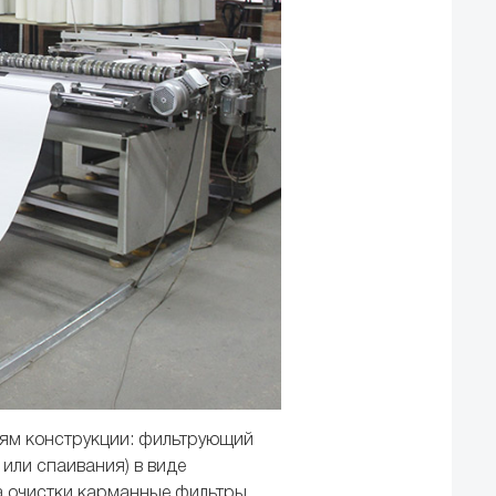
тям конструкции: фильтрующий
 или спаивания) в виде
а очистки карманные фильтры