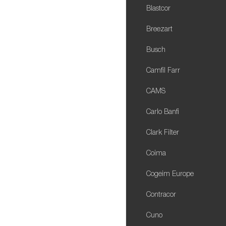
Blastcor
Breezart
Busch
Camfil Farr
CAMS
Carlo Banfi
Clark Filter
Coima
Cogeim Europe
Contracor
Cuno