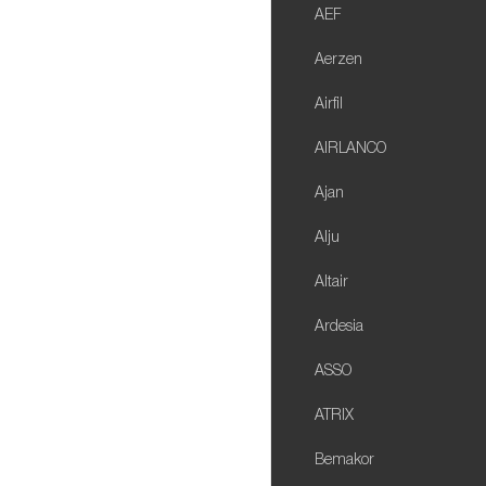
AEF
Aerzen
Airfil
AIRLANCO
Ajan
Alju
Altair
Ardesia
ASSO
ATRIX
Bemakor