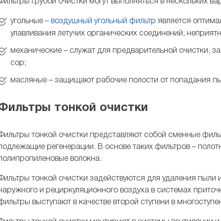
Фильтры грубой очистки могут выполняться в нескольких ва
угольные –
воздушный угольный фильтр
является оптима
улавливания летучих органических соединений, неприятн
механические – служат для предварительной очистки, з
сор;
масляные – защищают рабочие полости от попадания пы
Фильтры тонкой очистки
Фильтры тонкой очистки представляют собой сменные филь
подлежащие регенерации. В основе таких фильтров – полот
полипропиленовые волокна.
Фильтры тонкой очистки задействуются для удаления пыли 
наружного и рециркуляционного воздуха в системах приточн
фильтры выступают в качестве второй ступени в многоступе