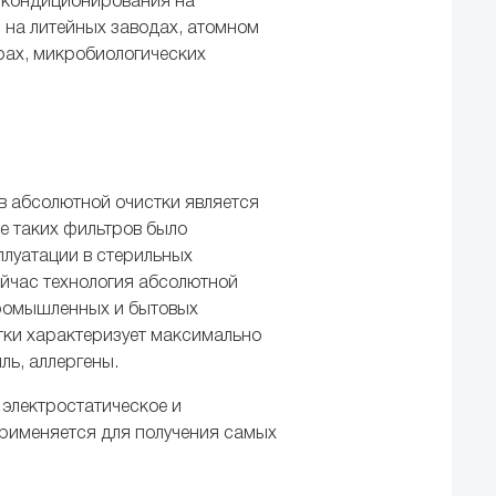
и кондиционирования на
 на литейных заводах, атомном
ерах, микробиологических
 абсолютной очистки является
е таких фильтров было
плуатации в стерильных
ейчас технология абсолютной
промышленных и бытовых
тки характеризует максимально
ль, аллергены.
 электростатическое и
рименяется для получения самых