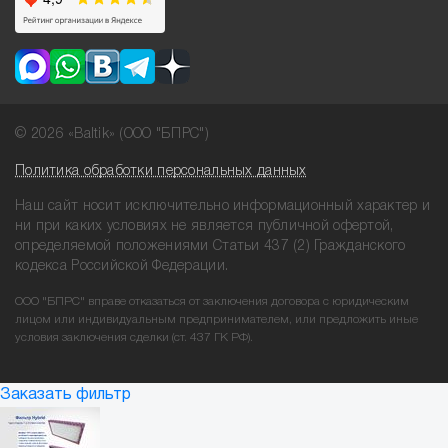
© 2026 «Baltik» (ООО "БПРС")
Политика обработки персональных данных
Наш сайт носит исключительно информационный характер и
ни при
каких условиях не является публичной офертой,
определяемой положениями
Статьи 437 (2) Гражданского
кодекса Российской Федерации.
ООО "БПРС" вправе отказаться от заключения договора с юридическим
лицом или индивидуальным предпринимателем, или предложить иные
условия заключения сделки (ст. 437 ГК РФ).
Заказать фильтр