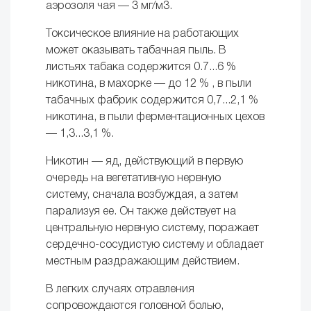
аэрозоля чая — 3 мг/м3.
Токсическое влияние на работающих
может оказывать табач­ная пыль. В
листьях табака содержится 0.7...6 %
никотина, в ма­хорке — до 12 % , в пыли
табачных фабрик содержится 0,7...2,1 %
никотина, в пыли ферментационных цехов
— 1,3...3,1 %.
Никотин — яд, действующий в первую
очередь на вегетатив­ную нервную
систему, сначала возбуждая, а затем
парализуя ее. Он также действует на
центральную нервную систему, поражает
сердечно-сосудистую систему и обладает
местным раздражаю­щим действием.
В легких случаях отравления
сопровождаются головной бо­лью,