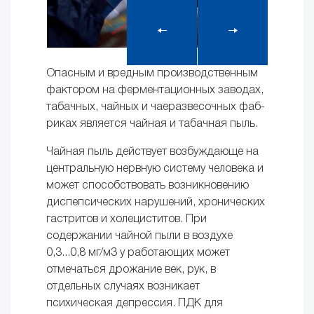
Опасным и вредным производственным
фактором на фер­ментационных заводах,
табачных, чайных и чаеразвесочных фаб­
риках является чайная и табачная пыль.
Чайная пыль действует возбуждающе на
центральную не­рвную систему человека и
может способствовать возникновению
диспепсических нарушений, хронических
гастритов и холецис­титов. При
содержании чайной пыли в воздухе
0,3...0,8 мг/м3 у работающих может
отмечаться дрожание век, рук, в
отдельных случаях возникает
психическая депрессия. ПДК для