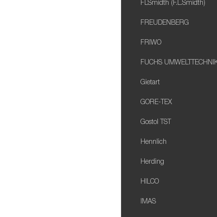
FLSmidth (F.L.Smidth)
FREUDENBERG
FRIWO
FUCHS UMWELTTECHNI
Gietart
GORE-TEX
Gostol TST
Hennlich
Herding
HILCO
IMAS