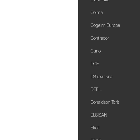
Clark Filter
Coima
Cogeim Europe
Contracor
Cuno
DCE
DS фильтр
DEFIL
Donaldson Torit
ELSISAN
Ekofil