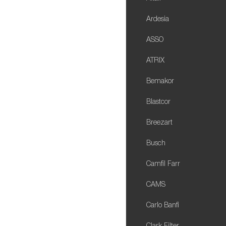
Ardesia
ASSO
ATRIX
Bemakor
Blastcor
Breezart
Busch
Camfil Farr
CAMS
Carlo Banfi