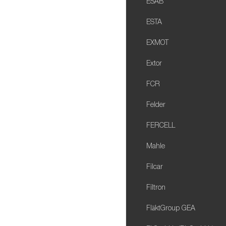
ESAB
ESTA
EXMOT
Extor
FCR
Felder
FERCELL
Mahle
Filcar
Filtron
FläktGroup GEA