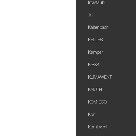
Infastaub
Jet
Kaltenbach
KELLER
Kemper
KIESS
KLIMAWENT
KNUTH
KOM-ECO
Korf
Komfovent