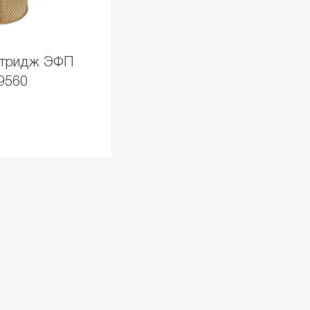
ртридж ЭФП
9560