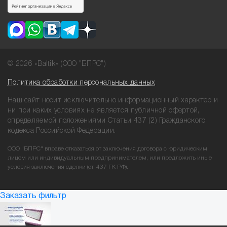
© 2026 «Baltik» (ООО "БПРС")
Политика обработки персональных данных
Наш сайт носит исключительно информационный характер и
ни при
каких условиях не является публичной офертой,
определяемой положениями
Статьи 437 (2) Гражданского
кодекса Российской Федерации.
ООО "БПРС" вправе отказаться от заключения договора с юридическим
лицом или индивидуальным предпринимателем, или предложить иные
условия заключения сделки (ст. 437 ГК РФ).
Заказать фильтр