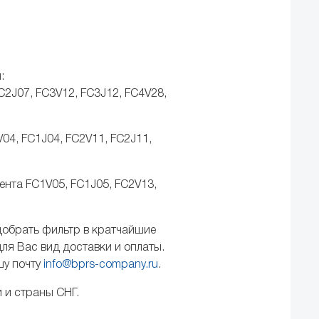
:
2J07, FC3V12, FC3J12, FC4V28,
04, FC1J04, FC2V11, FC2J11,
нта FC1V05, FC1J05, FC2V13,
добрать фильтр в кратчайшие
ля Вас вид доставки и оплаты.
шу почту
info@bprs-company.ru
.
 и страны СНГ.