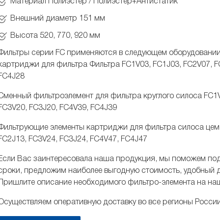
Материал Полиэстер / Полиэстер+Антистатик
Внешний диаметр 151 мм
Высота 520, 770, 920 мм
Фильтры серии FC применяются в следующем оборудовании
картриджи для фильтра Фильтра FC1V03, FC1J03, FC2V07, FC
FC4J28
Сменный фильтроэлемент для фильтра круглого силоса FC1V
FC3V20, FC3J20, FC4V39, FC4J39
Фильтрующие элементы картриджи для фильтра силоса цеме
FC2J13, FC3V24, FC3J24, FC4V47, FC4J47
Если Вас заинтересовала наша продукция, мы поможем по
сроки, предложим наиболее выгодную стоимость, удобный д
Пришлите описание необходимого фильтро-элемента на на
Осуществляем оперативную доставку во все регионы России