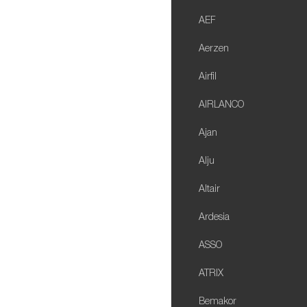
AEF
Aerzen
Airfil
AIRLANCO
Ajan
Alju
Altair
Ardesia
ASSO
ATRIX
Bemakor