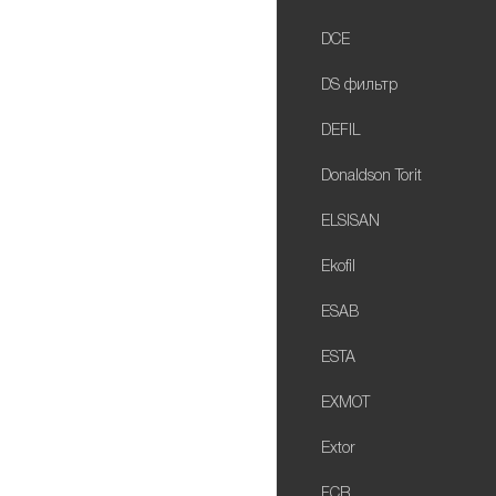
DCE
DS фильтр
DEFIL
Donaldson Torit
ELSISAN
Ekofil
ESAB
ESTA
EXMOT
Extor
FCR