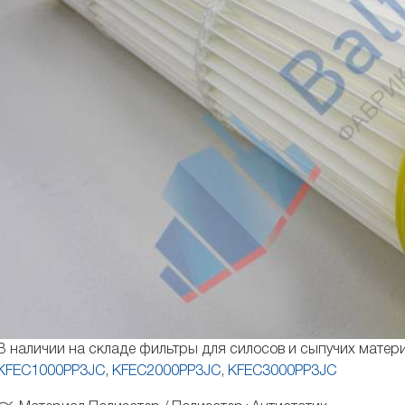
В наличии на складе фильтры для силосов и сыпучих мате
KFEC1000PP3JC
,
KFEC2000PP3JC
,
KFEC3000PP3JC