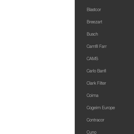
Blastcor
Breezart
Busch
Camfil Farr
CAMS
Carlo Banfi
Clark Filter
Coima
Cogeim Europe
Contracor
Cuno