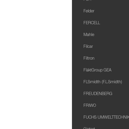
Felder
FERCELL
Mahle
Filcar
Filtron
FläktGroup GEA
FLSmidth (F.L.Smidth)
FREUDENBERG
FRIWO
FUCHS UMWELTTECHNI