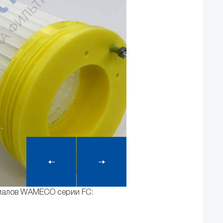
риалов WAMECO серии FC: