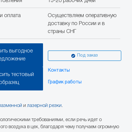
отовления
15-20 рабочих дней
и оплата
Осуществляем оперативную
доставку по России и в
страны СНГ
ить выгодное
Под заказ
едложение
Контакты
сить тестовый
образец
График работы
лазменной
и
лазерной резки
.
ологическими требованиями, если речь идет о
ого воздуха в цех, благодаря чему получаем огромную