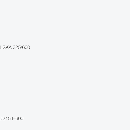
LSKA 325/600
D215-H600