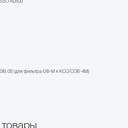
SSO AL600
ЭВ.05 (для фильтра СФ-М к КСО/СОВ-4М)
 товары