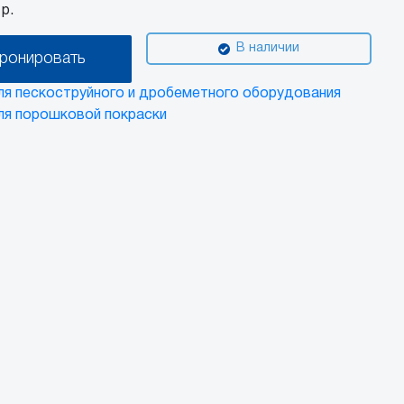
р.
В наличии
ронировать
ля пескоструйного и дробеметного оборудования
ля порошковой покраски