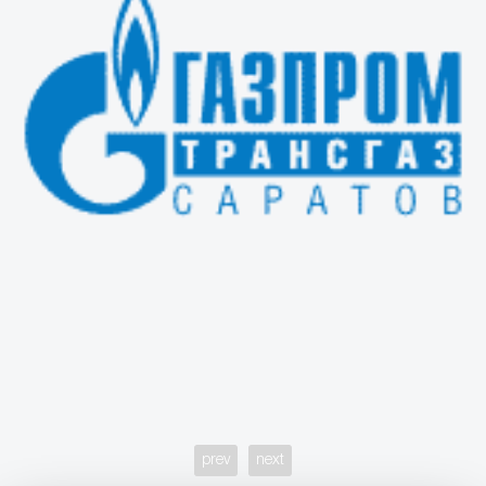
prev
next